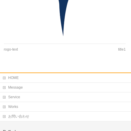
rogo-text
title1
HOME
Message
Service
Works
お問い合わせ