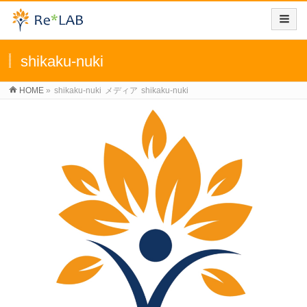
shikaku-nuki
HOME
»
shikaku-nuki
メディア
shikaku-nuki